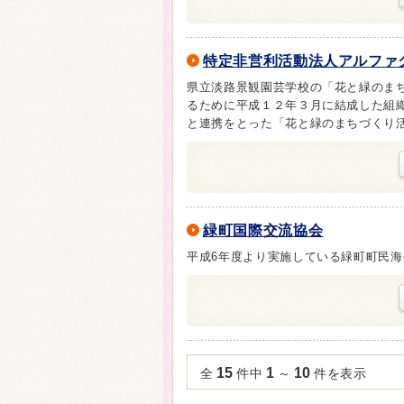
特定非営利活動法人アルファ
県立淡路景観園芸学校の「花と緑のま
るために平成１２年３月に結成した組
と連携をとった「花と緑のまちづくり
緑町国際交流協会
平成6年度より実施している緑町町民海
15
1
10
全
件中
～
件を表示