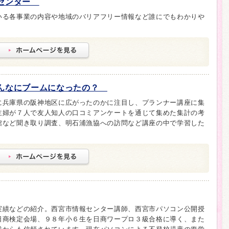
援センター
いる各事業の内容や地域のバリアフリー情報など誰にでもわかりや
こんなにブームになったの？
に兵庫県の阪神地区に広がったのかに注目し、プランナー講座に集
主婦が７人で友人知人の口コミアンケートを通じて集めた集計の考
館など聞き取り調査、明石浦漁協への訪問など講座の中で学習した
実績などの紹介。西宮市情報センター講師、西宮市パソコン公開授
日商検定会場、９８年小６生を日商ワープロ３級合格に導く、また