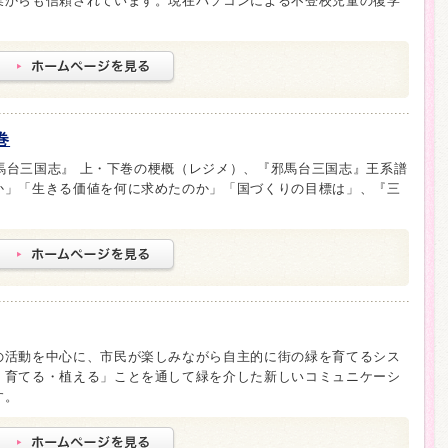
業からも信頼されています。現在パソコンによる不登校児童の復学
巻
『邪馬台三国志』 上・下巻の梗概（レジメ）、『邪馬台三国志』王系譜
か」「生きる価値を何に求めたのか」「国づくりの目標は」、『三
の活動を中心に、市民が楽しみながら自主的に街の緑を育てるシス
・育てる・植える」ことを通して緑を介した新しいコミュニケーシ
す。