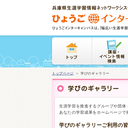
本
文
ま
で
ス
キ
ッ
プ
トップページ
学びのギャラリー
生涯学習を推進するグループや団体
あなたの学習成果をホームページで
学びのギャラリーご利用の