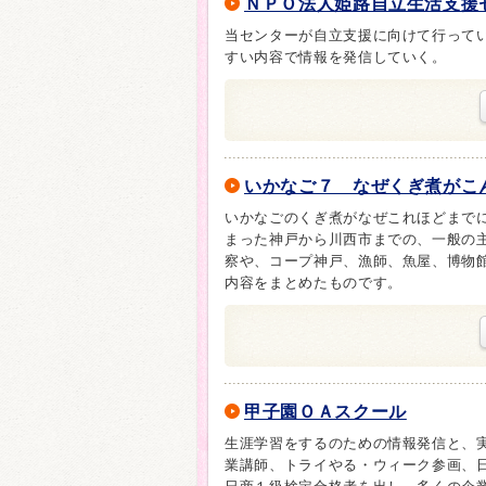
ＮＰＯ法人姫路自立生活支
当センターが自立支援に向けて行って
すい内容で情報を発信していく。
いかなご７ なぜくぎ煮が
いかなごのくぎ煮がなぜこれほどまで
まった神戸から川西市までの、一般の
察や、コープ神戸、漁師、魚屋、博物
内容をまとめたものです。
甲子園ＯＡスクール
生涯学習をするのための情報発信と、
業講師、トライやる・ウィーク参画、