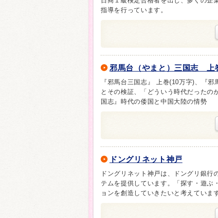
日商１級検定合格者を出し、多くの企
指導を行っています。
邪馬台（やまと）三国志 上
『邪馬台三国志』 上巻(10万字)、
とその検証、「どういう時代だったの
国志』時代の倭国と中国大陸の情勢
ドングリネット神戸
ドングリネット神戸は、ドングリ銀行
テムを提供しています。「探す・遊ぶ
ョンを創造していきたいと考えていま