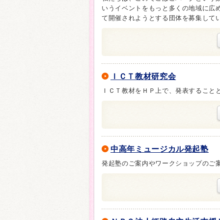
いうイベントをもっと多くの地域に広
て開催されようとする団体を募集して
ＩＣＴ教材研究会
ＩＣＴ教材をＨＰ上で、発表すること
中高年ミュージカル発起塾
発起塾のご案内やワークショップのご