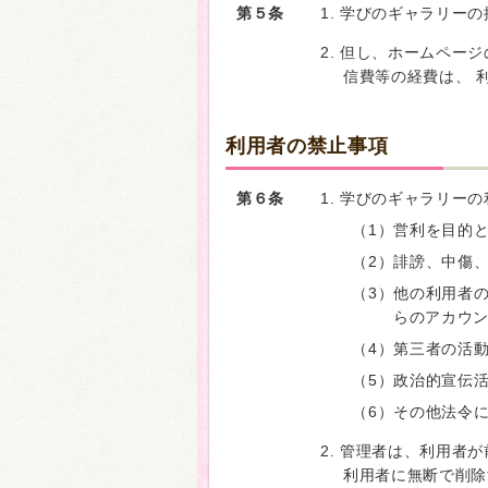
第５条
1. 学びのギャラリー
2. 但し、ホームペー
信費等の経費は、 
利用者の禁止事項
第６条
1. 学びのギャラリー
（1）営利を目的
（2）誹謗、中傷
（3）他の利用者
らのアカウン
（4）第三者の活
（5）政治的宣伝
（6）その他法令
2. 管理者は、利用者
利用者に無断で削除