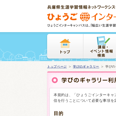
本
文
ま
で
ス
キ
ッ
プ
トップページ
学びのギャラリー
学びの
本規約は、「ひょうごインターキャ
信を行うことについて必要な事項を
目的