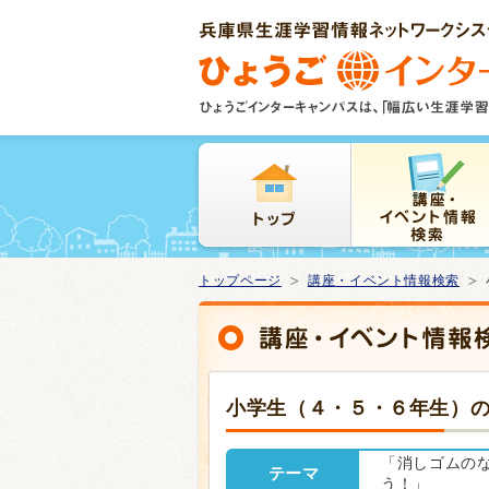
本
文
ま
で
ス
キ
ッ
プ
トップページ
講座・イベント情報検索
小学生（４・５・６年生）の
「消しゴムの
テーマ
う！」