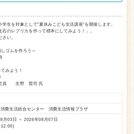
小学生を対象として"夏休みこども生活講座"を開催します。
化石のレプリカを作って標本にしてみよう！」。
ださい。
ル消しゴムを作ろう～
時
会
してみよう！
時
究員 生野 賢司 氏
立消費生活総合センター 消費生活情報プラザ
08月03日 ～ 2026年08月07日
12:00)