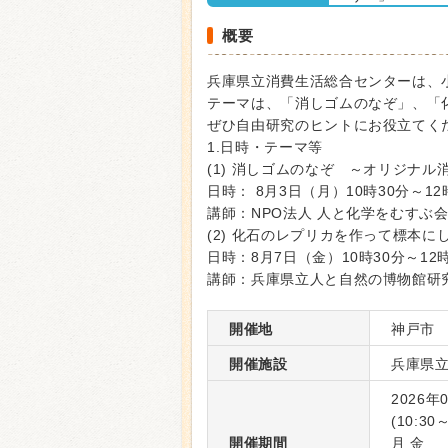
概要
兵庫県立消費生活総合センターは、
テーマは、「消しゴムのなぞ」、「
ぜひ自由研究のヒントにお役立てく
1.日時・テーマ等
(1) 消しゴムのなぞ ～オリジナ
日時： 8月3日（月）10時30分～12
講師：NPO法人 人と化学をむすぶ
(2) 化石のレプリカを作って標本に
日時：8月7日（金）10時30分～12
講師：兵庫県立人と自然の博物館研
開催地
神戸市
開催施設
兵庫県
2026年
(10:30～
開催期間
月 金