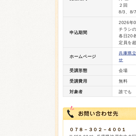
２回
8/3、8
2026年
チラシ
申込期間
各日20
定員を
兵庫県
ホームページ
せ
受講形態
会場
受講費用
無料
対象者
誰でも
０７８－３０２－４００１