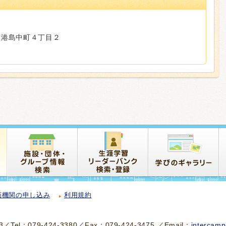
央区港島中町４丁目２
画機関の申し込み
利用規約
el：079-424-3380／Fax：079-424-3475 ／Email：
intercamp