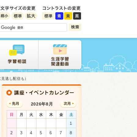
に見逃し配信も）
2026年8月
日
月
火
水
木
金
土
1
2
3
4
5
6
7
8