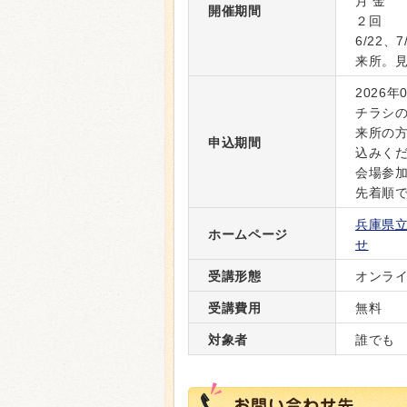
月 金
開催期間
２回
6/22
来所。
2026年
チラシ
来所の
申込期間
込みく
会場参加
先着順
兵庫県
ホームページ
せ
受講形態
オンラ
受講費用
無料
対象者
誰でも