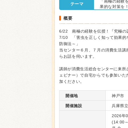
「南極の経験
テーマ
果的な対策を
概要
6/22 南極の経験を伝授！『究極
7/10 「害虫を正しく知って効果
防御法～」
当センター６月、７月の消費生活講
らお話を伺います。
講師が消費生活総合センターに来所
ェビナー）で自宅からでも参加いた
加ください。
開催地
神戸市
開催施設
兵庫県
2026年
(14:00～