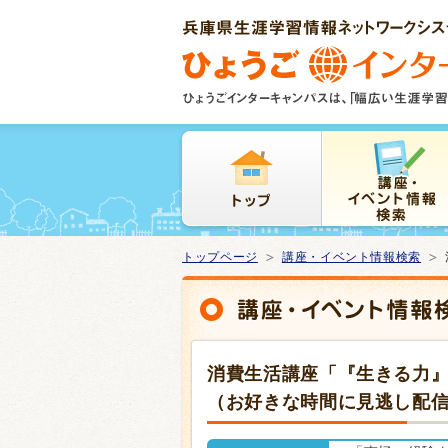
本
文
ま
で
ス
キ
ッ
プ
トップページ
講座・イベント情報検索
消費生活講座「『生きる力
（お好きな時間に見逃し配