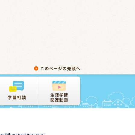
us@hyogo-ikigai.or.jp