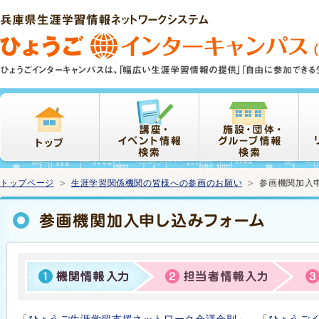
本
文
ま
で
ス
キ
ッ
プ
トップページ
生涯学習関係機関の皆様への参画のお願い
参画機関加入