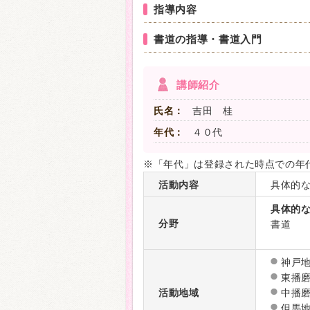
指導内容
書道の指導・書道入門
講師紹介
氏名：
吉田 桂
年代：
４０代
※「年代」は登録された時点での年
活動内容
具体的
具体的
分野
書道
神戸
東播
活動地域
中播
但馬