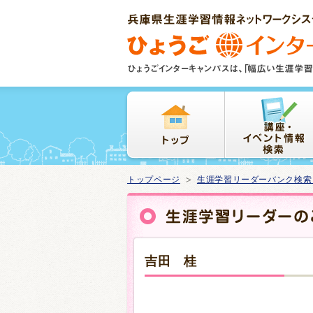
本
文
ま
で
ス
キ
ッ
プ
トップページ
生涯学習リーダーバンク検索
吉田 桂