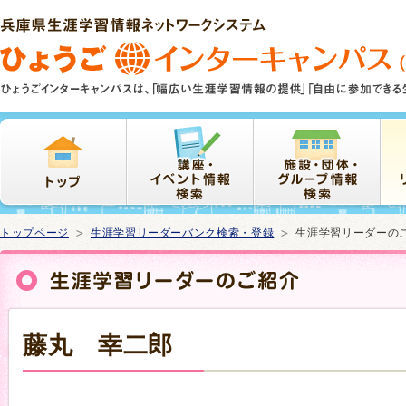
本
文
ま
で
ス
キ
ッ
プ
トップページ
生涯学習リーダーバンク検索・登録
生涯学習リーダーの
藤丸 幸二郎