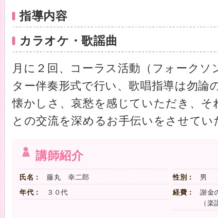
指導内容
カラオケ・歌謡曲
月に２回、コーラス活動（フォークソ
ター伴奏形式で行い、歌唱指導は勿論
懐かしさ、哀愁を感じていただき、そ
との交流を深めるお手伝いをさせてい
講師紹介
氏名：
藤丸 幸二郎
性別：
男
年代：
３０代
経費：
謝金
（楽