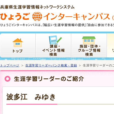
本
文
ま
で
ス
キ
ッ
プ
トップページ
生涯学習リーダーバンク検索・登録
生涯学習リーダーの
波多江 みゆき