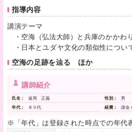
指導内容
講演テーマ
・空海（弘法大師）と兵庫のかかわ
・日本とユダヤ文化の類似性につい
空海の足跡を辿る ほか
講師紹介
氏名：
遠周 正義
性別：
男
年代：
８０代
経費：
謝金
※「年代」は登録された時点での年代