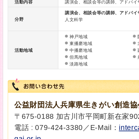
活動内容
講演会、相談会等の講師、アドバイ
講演会、相談会等の講師、アドバイ
分野
人文科学
神戸地域
東播磨地域
活動地域
中播磨地域
但馬地域
淡路地域
公益財団法人兵庫県生きがい創造協
〒675-0188 加古川市平岡町新在家902
電話 : 079-424-3380／E-Mail：
inter
gai.or.jp