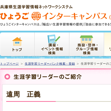
本
文
ま
で
ス
キ
ッ
プ
トップページ
生涯学習リーダーバンク検索・登録
生涯学習リーダーの
遠周 正義