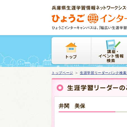
本
文
ま
で
ス
キ
ッ
プ
トップページ
生涯学習リーダーバンク検索
井関 美保