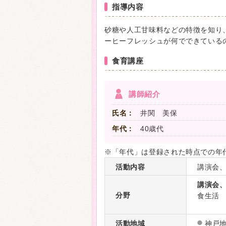
指導内容
砂糖や人工甘味料などの特徴を知り
ーヒーフレッシュが何でできている
食育講座
講師紹介
氏名：
井関 美保
年代：
40歳代
※「年代」は登録された時点での年
活動内容
講演会
講演会
分野
食生活
活動地域
神戸