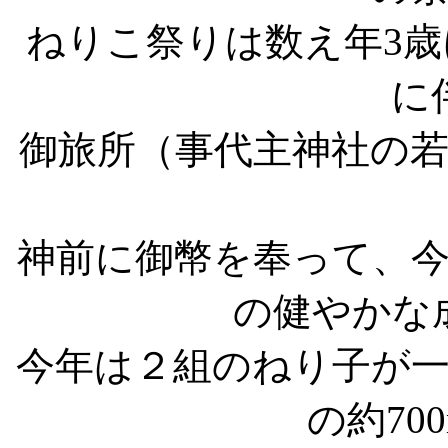
ねりこ祭りは数え年3
に
御旅所（事代主神社の
神前に御幣を奉って、
の健やかな
今年は２組のねり子が
の約70