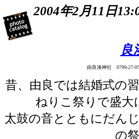
2004年2月11日
良
由良湊神社 0799-27-0
昔、由良では結婚式の
ねりこ祭りで盛大
太鼓の音とともにだん
の