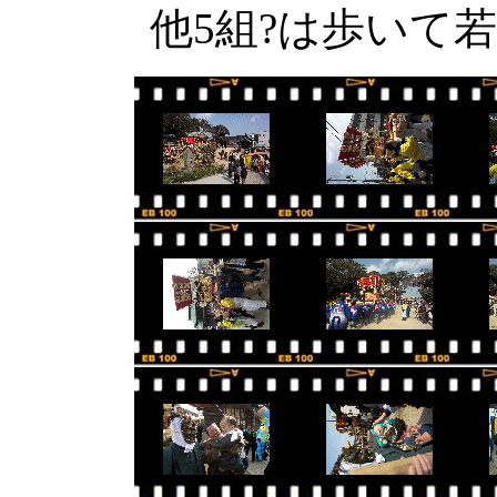
他5組?は歩いて