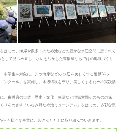
をはじめ、海岸や数多くのため池などの豊かな水辺空間に恵まれて
産として見つめ直し、水辺を活かした東播磨ならではの地域づくり
中学生を対象に、川や海岸などの“水辺を美しくする運動”をテー
コンクール」を実施し、水辺環境を守り、美しくするための実践活
に、東播磨の自然・歴史・文化・生活など地域空間そのものの保
くりをめざす「いなみ野ため池ミュージアム」をはじめ、多彩な県
からも様々な事業に、皆さんとともに取り組んでいきます。