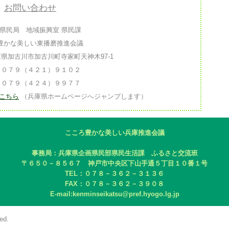
お問い合わせ
県民局 地域振興室 県民課
豊かな美しい東播磨推進会議
 兵庫県加古川市加古川町寺家町天神木97-1
： ０７９（４２１）９１０２
： ０７９（４２４）９９７７
こちら
（兵庫県ホームページへジャンプします）
こころ豊かな美しい兵庫推進会議
事務局：兵庫県企画県民部県民生活課 ふるさと交流班
〒６５０－８５６７ 神戸市中央区下山手通５丁目１０番１号
TEL：０７８－３６２－３１３６
FAX：０７８－３６２－３９０８
E-mail:kenminseikatsu@pref.hyogo.lg.jp
ed.