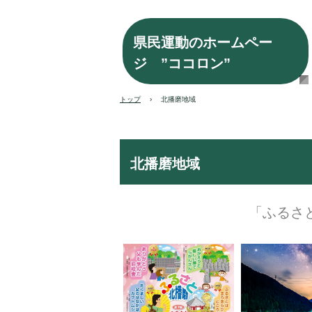
県民運動のホームペー
ジ ”ココロン”
トップ
›
北播磨地域
北播磨地域
「ふるさ