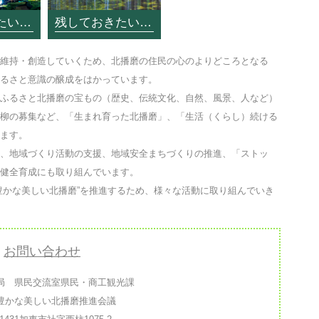
残しておきたいふるさと北播磨写真コンテスト（中・高生部門・最優秀賞）
残しておきたいふるさと北播磨写真コンテスト（一般部門・最優秀賞）
維持・創造していくため、北播磨の住民の心のよりどころとなる
るさと意識の醸成をはかっています。
ふるさと北播磨の宝もの（歴史、伝統文化、自然、風景、人など）
柳の募集など、「生まれ育った北播磨」、「生活（くらし）続ける
ます。
、地域づくり活動の支援、地域安全まちづくりの推進、「ストッ
健全育成にも取り組んでいます。
かな美しい北播磨”を推進するため、様々な活動に取り組んでいき
お問い合わせ
局 県民交流室県民・商工観光課
豊かな美しい北播磨推進会議