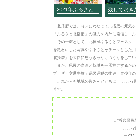
2021年ふるさとカレンダー
北播磨では、将来にわたって北播磨の元気を
「ふるさと北播磨」の魅力を内外に発信し、ふ
その一環として、北播磨ふるさとフェスタ、
を題材にした写真やふるさとをテーマとした川
北播磨」を大切に思うきっかけづくりをしてい
また、県民の参画と協働を一層推進するため
プ・ザ・交通事故」県民運動の推進、青少年の
これからも地域の皆さんとともに、“こころ豊
ます。
北播磨県民
こころ