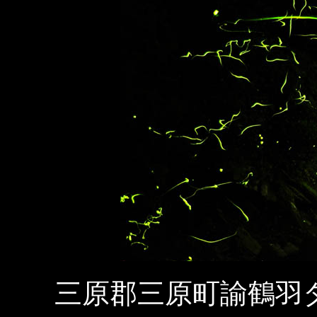
三原郡三原町諭鶴羽ダム