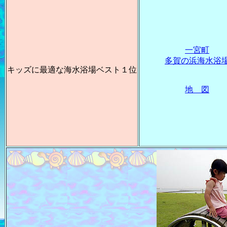
一宮町
多賀の浜海水浴
キッズに最適な海水浴場ベスト１位
地 図