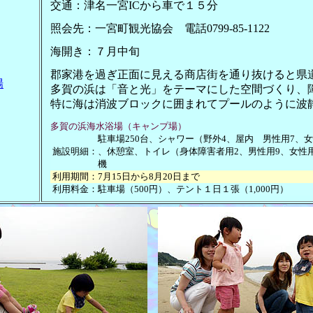
交通：津名一宮ICから車で１５分
照会先：一宮町観光協会 電話0799-85-1122
海開き：７月中旬
郡家港を過ぎ正面に見える商店街を通り抜けると県
場
多賀の浜は「音と光」をテーマにした空間づくり、
特に海は消波ブロックに囲まれてプールのように波
多賀の浜海水浴場（キャンプ場）
駐車場250台、シャワー（野外4、屋内 男性用7、
施設明細：
、休憩室、トイレ（身体障害者用2、男性用9、女性
機
利用期間：
7月15日から8月20日まで
利用料金：
駐車場（500円）、テント１日１張（1,000円）