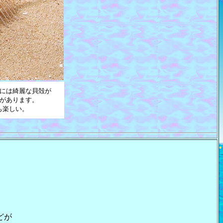
には綺麗な貝殻が
があります。
も楽しい。
どが