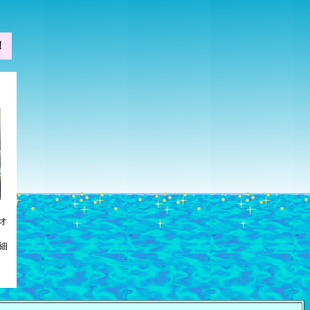
！
！
オ
細