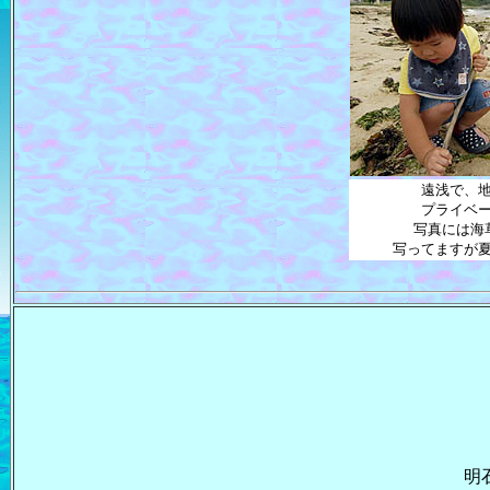
遠浅で、
プライベ
写真には海
写ってますが
明