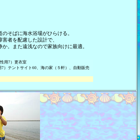
道のそばに海水浴場がひらける。
障害者を配慮した設計で、
静か。また遠浅なので家族向けに最適。
女性用7）更衣室
用7）テントサイト60、海の家（５軒）、自動販売