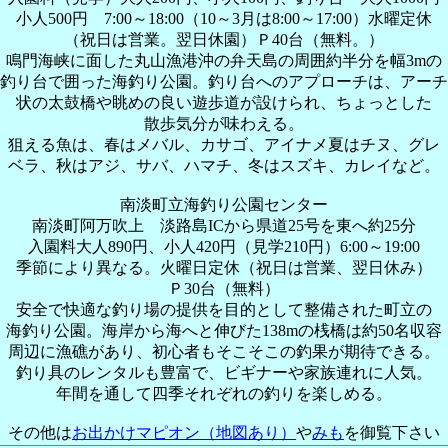
小人500円 7:00～18:00（10～3月は8:00～17:00）水曜定休
（祝日は営業。翌日休園）Ｐ40台（無料。）
鳴門海峡に面した丸山漁港沖の弁天島の周囲約半分を幅3mの
釣り台で囲った海釣り公園。釣り台へのアプローチは、アーチ
状の太鼓橋や眺めの良い遊歩道が設けられ、ちょっとした
散歩気分が味わえる。
狙える魚は、春はメバル、カサゴ、アイナメ夏はチヌ、グレ
ベラ、秋はアジ、サバ、ハマチ、冬はスズキ、カレイなど。
南淡町立海釣り公園センター
南淡町阿万吹上 淡路島ICから県道25号を東へ約25分
入園料大人890円、小人420円（見学210円）6:00～19:00
季節により異なる。火曜日定休（祝日は営業、翌日休み）
Ｐ30台（無料）
安全で快適な釣り場の提供を目的として整備された町立の
海釣り公園。海岸から海へと伸びた138mの桟橋は約50名収容
周辺に漁礁があり、初心者もそこそこの釣果が期待できる。
釣り具のレンタルも豊富で、ビギナーや家族連れに人気。
年間を通して四季それぞれの釣りを楽しめる。
その他は
お出かけマピオン（地図あり）
や
みも
を御覧下さい