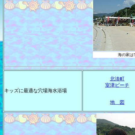
海の家は5
北淡町
室津ビーチ
キッズに最適な穴場海水浴場
地 図