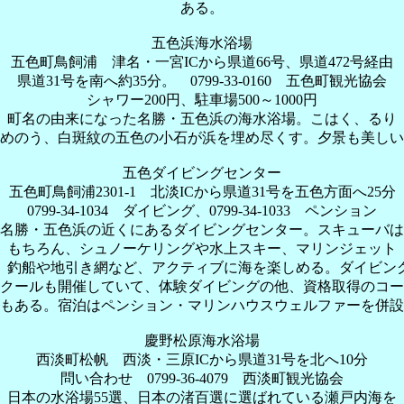
ある。
五色浜海水浴場
五色町鳥飼浦 津名・一宮ICから県道66号、県道472号経由
県道31号を南へ約35分。 0799-33-0160 五色町観光協会
シャワー200円、駐車場500～1000円
町名の由来になった名勝・五色浜の海水浴場。こはく、るり
めのう、白斑紋の五色の小石が浜を埋め尽くす。夕景も美しい
五色ダイビングセンター
五色町鳥飼浦2301-1 北淡ICから県道31号を五色方面へ25分
0799-34-1034 ダイビング、0799-34-1033 ペンション
名勝・五色浜の近くにあるダイビングセンター。スキューバは
もちろん、シュノーケリングや水上スキー、マリンジェット
、釣船や地引き網など、アクティブに海を楽しめる。ダイビン
クールも開催していて、体験ダイビングの他、資格取得のコー
もある。宿泊はペンション・マリンハウスウェルファーを併設
慶野松原海水浴場
西淡町松帆 西淡・三原ICから県道31号を北へ10分
問い合わせ 0799-36-4079 西淡町観光協会
日本の水浴場55選、日本の渚百選に選ばれている瀬戸内海を