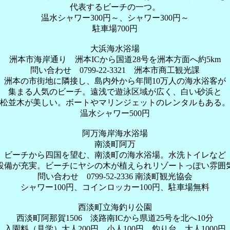
代表するビーチの一つ。
温水シャワー300円～、シャワー300円～
駐車場700円
大浜海水浴場
洲本市海岸通り 洲本ICから国道28号を洲本方面へ約5km
問い合わせ 0799-22-3321 洲本市商工観光課
洲本の市街地に隣接し、島内外から年間10万人の海水浴客が
集まる人気のビーチ。遠浅で遊泳区域が広く、白い砂浜と
松並木が美しい。ボートやマリンジェットのレンタルもある。
温水シャワー500円
阿万海岸海水浴場
南淡町阿万
ビーチから四国を望む、南淡町の海水浴場。水洗トイレなど
設備が充実。ビーチにヤシの木が植えられリゾートっぽい雰囲
問い合わせ 0799-52-2336 南淡町観光協会
シャワー100円、コインロッカー100円、駐車場無料
西淡町立海釣り公園
西淡町阿那賀1506 淡路南ICから県道25号を北へ10分
入園料（見学）大人200円、小人100円、釣り台 大人1000円