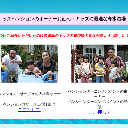
キッズペンションのオーナーお勧め・
キッズに最適な海水浴場
今回ご紹介いただいたのは淡路島のキッズの遊び場の事なら誰よりも詳しい
ペンションターニングポイントの東
ペンションコサージュの大小島オーナ
ーナー
ー
ペンションターニングポイントの詳
ペンションコサージュの詳細は
は
ここ押して
ここ押して