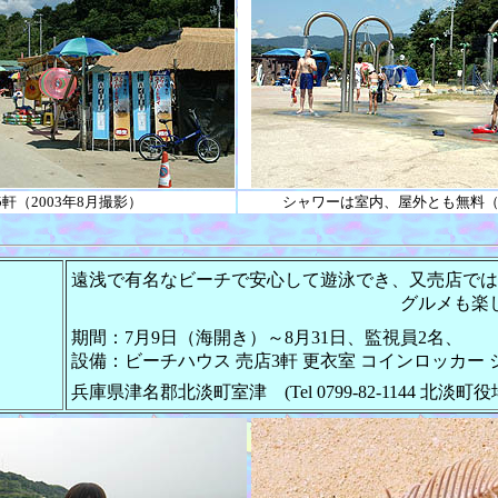
軒（2003年8月撮影）
シャワーは室内、屋外とも無料（2
遠浅で有名なビーチで安心して遊泳でき、又売店では
グルメも楽
期間：7月9日（海開き）～8月31日、監視員2名、
設備：ビーチハウス 売店3軒 更衣室 コインロッカー
兵庫県津名郡北淡町室津 (Tel 0799-82-1144 北