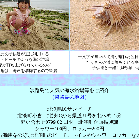
地元の子供達が主に利用する
一文字が無いので海が荒れた翌日
ートビーチのような海水浴場
たくさん砂浜に落ちている事
草が打ち上げられているのが
子供達と一緒に貝殻拾い
夏場は、海岸を清掃するので綺麗
淡路島で人気の海水浴場等をご紹介
（淡路島の地図）
北淡県民サンビーチ
北淡町小倉 北淡ICから県道31号を北へ約15分
問い合わせ0799-82-1144 北淡町企画振興課
シャワー100円、ロッカー200円
石海峡をのぞむ北淡町のビーチ。トイレやシャワーロッカーな