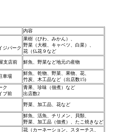
内容
果樹（びわ、みかん）、
野菜（大根、キャベツ、白菜）、
イジパーク
花（仏花９など
岩屋支店前
鮮魚、野菜など地元の産物
鮮魚、乾物、野菜、果物、花、
駐車場
竹炭、木工品など（出店数15)
ーク
青果、珍味（佃煮）など
イブ前
出店数2
野菜、加工品、花など
鮮魚、活魚、チリメン、貝類、
野菜、加工品（佃煮）、たこ焼きなど
花（カーネーション、スターチス、