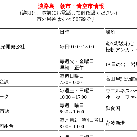
淡路島 朝市・青空市情報
（詳細は、事前にお電話して御確認ください）
市外局番はすべて0799です。
日時
場所
道の駅あわじ
路観光開発公社
毎日9:00～18:00
松帆アンカレ
毎週火・金曜日
JA日の出 
早朝～正午
毎週日曜日
高田屋記念館
産課
7:30～9:00
毎週土・日曜日
ウエルネスパ
ーク
10:30～17:00
ゆーゆーファ
毎週土曜日
御食国
本市店
8:30～10:00
毎月第2・第4日曜日
育波漁港
同組合
8:00～10:00