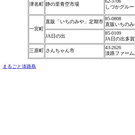
62-3706
津名町
静の里青空市場
しづかグルー
85-0808
直販「いちのみや」定期市
直販いちのみ
一宮町
85-0109
JA日の出
JA日の出多
43-2626
三原町
さんちゃん市
淡路ファーム
まるごと淡路島