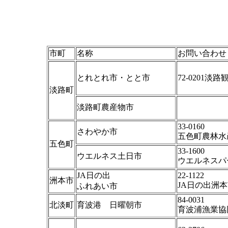
市町
名称
お問い合わせ
とれとれ市・とと市
72-0201淡
淡路町
淡路町農産物市
33-0160
さわやか市
五色町農林水
五色町
33-1600
ウエルネス土日市
ウエルネスパ
JA日の出
22-1122
洲本市
JA日の出洲
ふれあい市
84-0031
北淡町
育波港 日曜朝市
育波浦漁業協